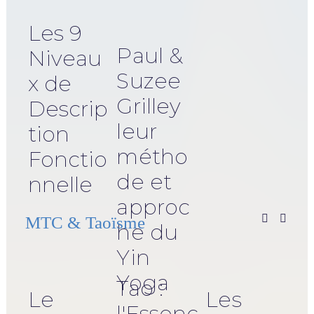
Les 9
Paul &
Niveau
Suzee
x de
Grilley
Descrip
leur
tion
métho
Fonctio
de et
nnelle
approc
MTC & Taoïsme
he du
Yin
Yoga
Tao :
Le
Les
l'Essenc