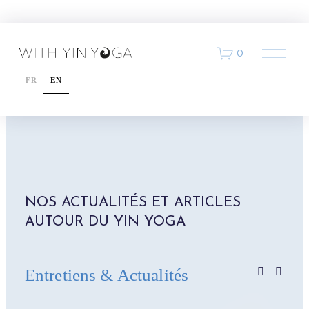
O
0
u
v
FR
EN
r
i
r
l
e
m
e
n
u
NOS ACTUALITÉS ET ARTICLES 
AUTOUR DU YIN YOGA 
Entretiens & Actualités