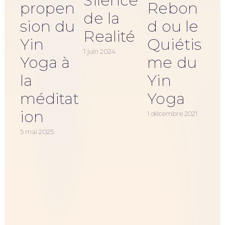
Silence
propen
Rebon
de la
sion du
d ou le
Realité
Yin
Quiétis
1 juin 2024
Yoga à
me du
13 d
la
Yin
méditat
Yoga
ion
1 décembre 2021
5 mai 2025