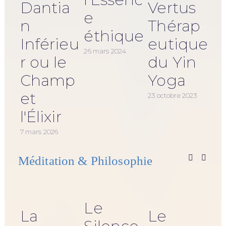
Dantia
Vertus
e
n
Thérap
éthique
Inférieu
eutique
26 mars 2024
r ou le
du Yin
Champ
Yoga
et
23 octobre 2023
l'Élixir
20 o
7 mars 2026
Méditation & Philosophie
Le
La
Le