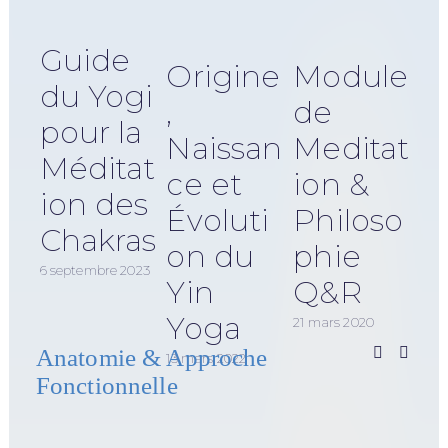
Guide
Origine
Module
du Yogi
,
de
pour la
Naissan
Meditat
Méditat
ce et
ion &
ion des
Évoluti
Philoso
Chakras
on du
phie
29 ju
6 septembre 2023
Yin
Q&R
Yoga
21 mars 2020
Anatomie & Approche
13 mars 2022
Fonctionnelle