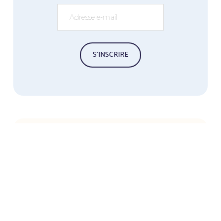
S’INSCRIRE
ENGLISH SPEAKING YOGIS
Sign up with your email address to receive 
news and updates about our trainings and 
get our free Yin Yoga Poster.