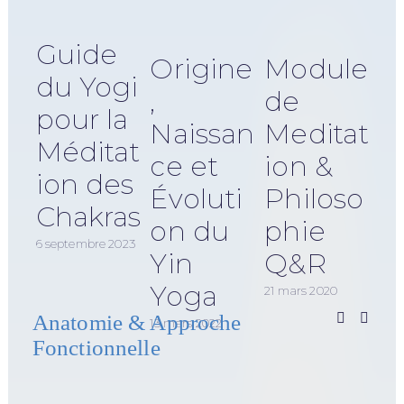
Guide
Origine
Module
du Yogi
,
de
pour la
Naissan
Meditat
Méditat
ce et
ion &
ion des
Évoluti
Philoso
Chakras
on du
phie
29 ju
6 septembre 2023
Yin
Q&R
Yoga
21 mars 2020
Anatomie & Approche
13 mars 2022
Fonctionnelle