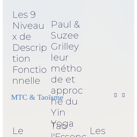
Les 9
Paul &
Niveau
Suzee
x de
Grilley
Descrip
leur
tion
métho
Fonctio
de et
nnelle
approc
MTC & Taoïsme
he du
Yin
Yoga
Tao :
Le
Les
l'Essenc