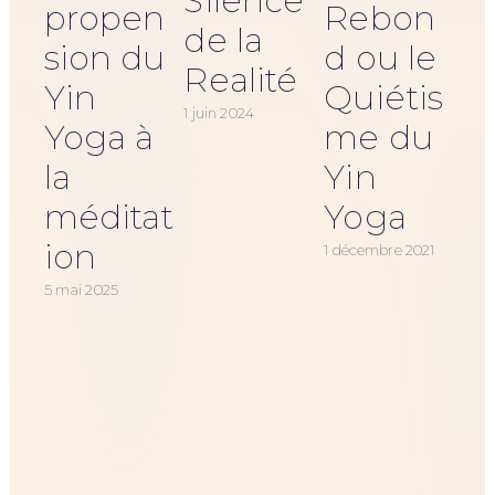
Silence
propen
Rebon
de la
sion du
d ou le
Realité
Yin
Quiétis
1 juin 2024
Yoga à
me du
13 d
la
Yin
méditat
Yoga
ion
1 décembre 2021
5 mai 2025