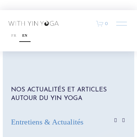
O
0
u
v
FR
EN
r
i
r
l
e
m
e
n
u
NOS ACTUALITÉS ET ARTICLES 
AUTOUR DU YIN YOGA 
Entretiens & Actualités