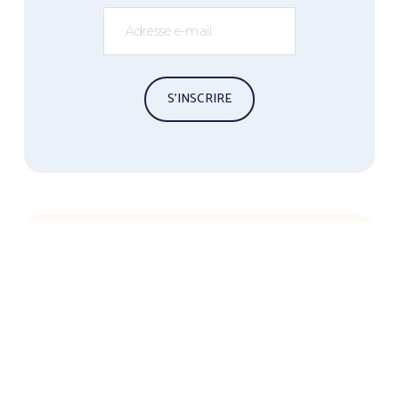
S’INSCRIRE
ENGLISH SPEAKING YOGIS
Sign up with your email address to receive 
news and updates about our trainings and 
get our free Yin Yoga Poster.