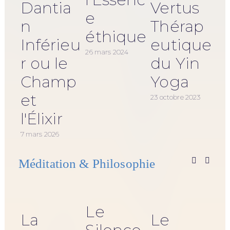
Dantia
Vertus
e
n
Thérap
éthique
Inférieu
eutique
26 mars 2024
r ou le
du Yin
Champ
Yoga
et
23 octobre 2023
l'Élixir
20 o
7 mars 2026
Méditation & Philosophie
Le
La
Le