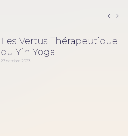
Les Vertus Thérapeutique
du Yin Yoga
23 octobre 2023
20 o