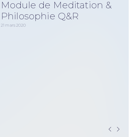
Module de Meditation &
Philosophie Q&R
21 mars 2020
29 ju