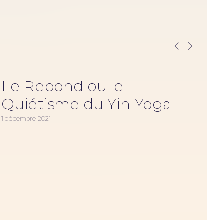
Le Rebond ou le
Quiétisme du Yin Yoga
1 décembre 2021
13 d