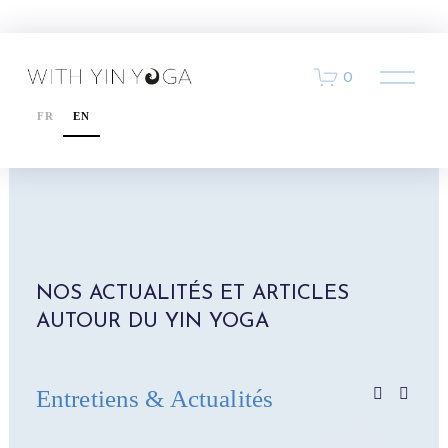
O
0
u
v
FR
EN
r
i
r
l
e
m
e
n
u
NOS ACTUALITÉS ET ARTICLES 
AUTOUR DU YIN YOGA 
Entretiens & Actualités