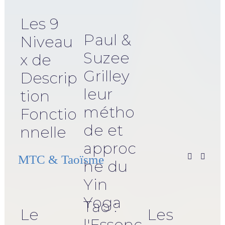
Les 9
Paul &
Niveau
Suzee
x de
Grilley
Descrip
leur
tion
métho
Fonctio
de et
nnelle
approc
MTC & Taoïsme
he du
Yin
Yoga
Tao :
Le
Les
l'Essenc