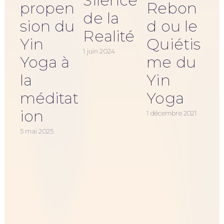
Silence
propen
Rebon
de la
sion du
d ou le
Realité
Yin
Quiétis
1 juin 2024
Yoga à
me du
13 d
la
Yin
méditat
Yoga
ion
1 décembre 2021
5 mai 2025