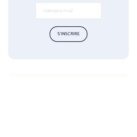
S’INSCRIRE
ENGLISH SPEAKING YOGIS
Sign up with your email address to receive 
news and updates about our trainings and 
get our free Yin Yoga Poster.