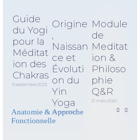
Guide
Origine
Module
du Yogi
,
de
pour la
Naissan
Meditat
Méditat
ce et
ion &
ion des
Évoluti
Philoso
Chakras
on du
phie
29 ju
6 septembre 2023
Yin
Q&R
Yoga
21 mars 2020
Anatomie & Approche
13 mars 2022
Fonctionnelle