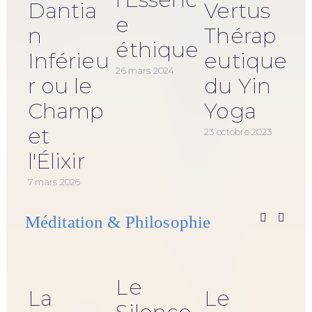
Dantia
Vertus
e
n
Thérap
éthique
Inférieu
eutique
26 mars 2024
r ou le
du Yin
Champ
Yoga
et
23 octobre 2023
l'Élixir
20 o
7 mars 2026
Méditation & Philosophie
Le
La
Le